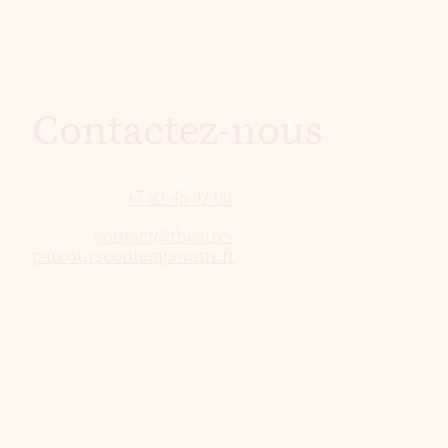
Contactez-nous
Téléphone:
+7 82 45 92 00
E-mail:
contact@theatre-
parcourscontemporain.fr
Adresse : 88 Route de la Vallée Heureuse - 64110
GELOS